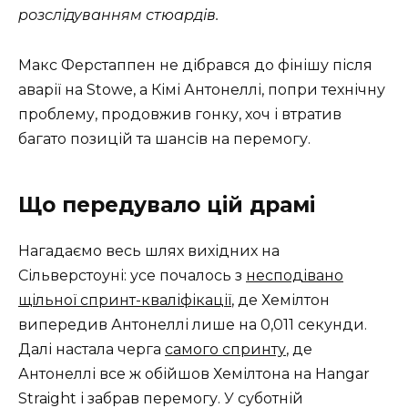
розслідуванням стюардів.
Макс Ферстаппен не дібрався до фінішу після
аварії на Stowe, а Кімі Антонеллі, попри технічну
проблему, продовжив гонку, хоч і втратив
багато позицій та шансів на перемогу.
Що передувало цій драмі
Нагадаємо весь шлях вихідних на
Сільверстоуні: усе почалось з
несподівано
щільної спринт-кваліфікації
, де Хемілтон
випередив Антонеллі лише на 0,011 секунди.
Далі настала черга
самого спринту
, де
Антонеллі все ж обійшов Хемілтона на Hangar
Straight і забрав перемогу. У суботній