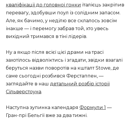
кваліфікації до головної гонки
італієць закріпив
перевагу, здобувши поул із солідним запасом.
Але, як бачимо, у неділю все склалось зовсім
інакше — і перемогу забрав той, хто увесь
вихідний тримався в тіні лідерів.
Ну а якщо після всієї цієї драми на трасі
захотілось відволіктись і згадати, звідки взагалі
беруться назви поворотів на кшталт Stowe, де
саме сьогодні розбився Ферстаппен, —
заглядайте в наш
детальний розбір історії
Сільверстоуна
.
Наступна зупинка календаря
Формули 1
—
Гран-прі Бельгії вже за два тижні.