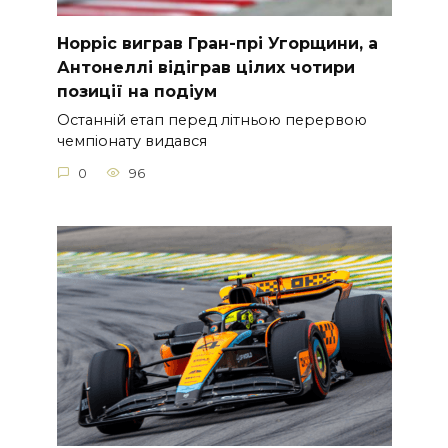
Норріс виграв Гран-прі Угорщини, а
Антонеллі відіграв цілих чотири
позиції на подіум
Останній етап перед літньою перервою
чемпіонату видався
0
96