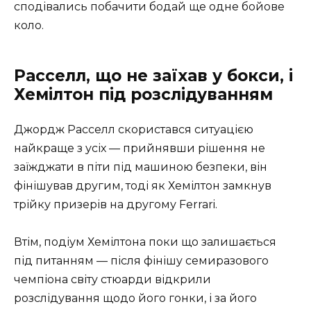
сподівались побачити бодай ще одне бойове
коло.
Расселл, що не заїхав у бокси, і
Хемілтон під розслідуванням
Джордж Расселл скористався ситуацією
найкраще з усіх — прийнявши рішення не
заїжджати в піти під машиною безпеки, він
фінішував другим, тоді як Хемілтон замкнув
трійку призерів на другому Ferrari.
Втім, подіум Хемілтона поки що залишається
під питанням — після фінішу семиразового
чемпіона світу стюарди відкрили
розслідування щодо його гонки, і за його