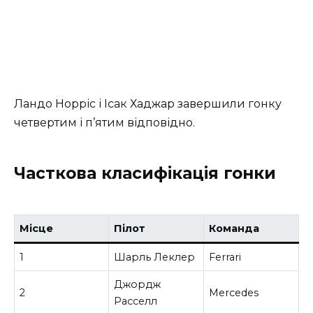
Ландо Норріс і Ісак Хаджар завершили гонку
четвертим і п’ятим відповідно.
Часткова класифікація гонки
Місце
Пілот
Команда
1
Шарль Леклер
Ferrari
Джордж
2
Mercedes
Расселл