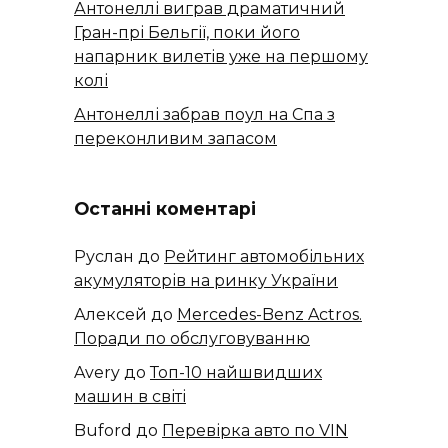
Антонеллі виграв драматичний
Гран-прі Бельгії, поки його
напарник вилетів уже на першому
колі
Антонеллі забрав поул на Спа з
переконливим запасом
Останні коментарі
Руслан
до
Рейтинг автомобільних
акумуляторів на ринку України
Алексей
до
​​Mercedes-Benz Actros.
Поради по обслуговуванню
Avery
до
Топ-10 найшвидших
машин в світі
Buford
до
Перевірка авто по VIN