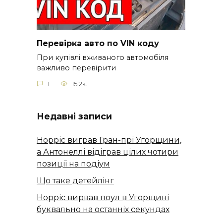
Перевірка авто по VIN коду
При купівлі вживаного автомобіля
важливо перевірити
1
15.2к.
Недавні записи
Норріс виграв Гран-прі Угорщини,
а Антонеллі відіграв цілих чотири
позиції на подіум
Що таке детейлінг
Норріс вирвав поул в Угорщині
буквально на останніх секундах