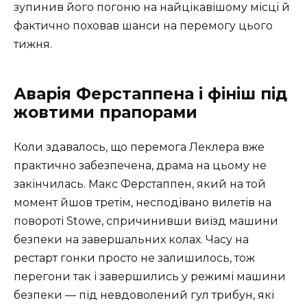
зупинив його погоню на найцікавішому місці й
фактично поховав шанси на перемогу цього
тижня.
Аварія Ферстаппена і фініш під
жовтими прапорами
Коли здавалось, що перемога Леклера вже
практично забезпечена, драма на цьому не
закінчилась. Макс Ферстаппен, який на той
момент йшов третім, несподівано вилетів на
повороті Stowe, спричинивши виїзд машини
безпеки на завершальних колах. Часу на
рестарт гонки просто не залишилось, тож
перегони так і завершились у режимі машини
безпеки — під невдоволений гул трибун, які