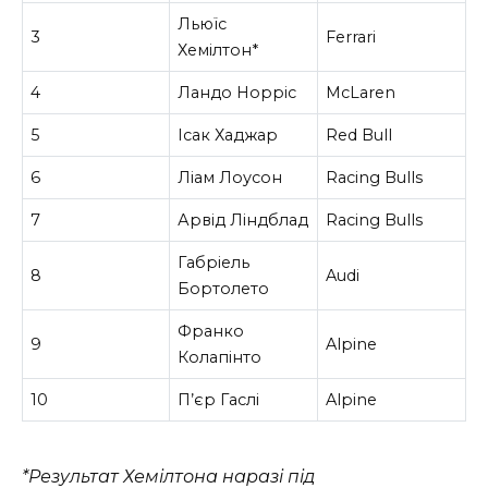
Льюїс
3
Ferrari
Хемілтон*
4
Ландо Норріс
McLaren
5
Ісак Хаджар
Red Bull
6
Ліам Лоусон
Racing Bulls
7
Арвід Ліндблад
Racing Bulls
Габріель
8
Audi
Бортолето
Франко
9
Alpine
Колапінто
10
П’єр Гаслі
Alpine
*Результат Хемілтона наразі під