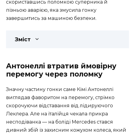
скориставшись поломкою суперника й
пізньою аварією, яка змусила гонку
завершитись за машиною безпеки.
Зміст
Антонеллі втратив ймовірну
перемогу через поломку
Значну частину гонки саме Кімі Антонеллі
виглядав фаворитом на перемогу, стрімко
скорочуючи відставання від лідируючого
Леклера. Але на італійця чекала прикра
несподіванка — на боліді Mercedes стався
дивний збій із захисним кожухом колеса, який