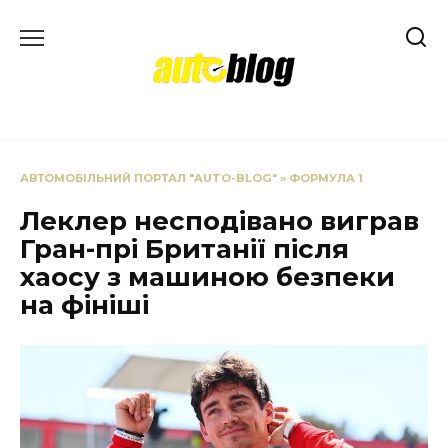
Перейти
до
вмісту
АВТОМОБІЛЬНИЙ ПОРТАЛ "AUTO-BLOG"
»
ФОРМУЛА 1
Леклер несподівано виграв
Гран-прі Британії після
хаосу з машиною безпеки
на фініші