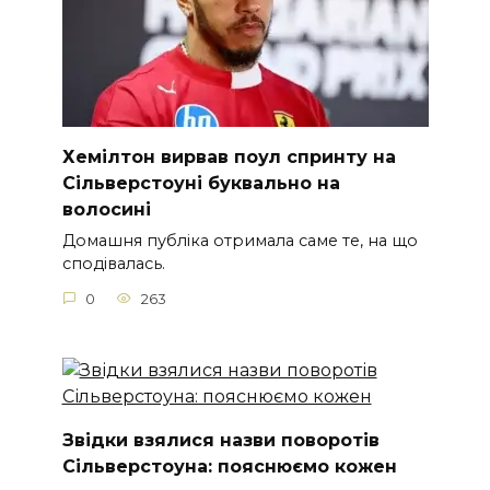
Хемілтон вирвав поул спринту на
Сільверстоуні буквально на
волосині
Домашня публіка отримала саме те, на що
сподівалась.
0
263
Звідки взялися назви поворотів
Сільверстоуна: пояснюємо кожен