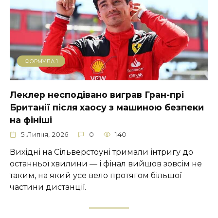
ФОРМУЛА 1
Леклер несподівано виграв Гран-прі
Британії після хаосу з машиною безпеки
на фініші
5 Липня, 2026
0
140
Вихідні на Сільверстоуні тримали інтригу до
останньої хвилини — і фінал вийшов зовсім не
таким, на який усе вело протягом більшої
частини дистанції.