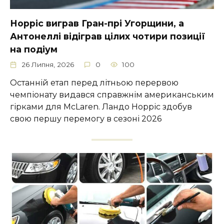
Норріс виграв Гран-прі Угорщини, а
Антонеллі відіграв цілих чотири позиції
на подіум
26 Липня, 2026
0
100
Останній етап перед літньою перервою
чемпіонату видався справжнім американським
гірками для McLaren. Ландо Норріс здобув
свою першу перемогу в сезоні 2026