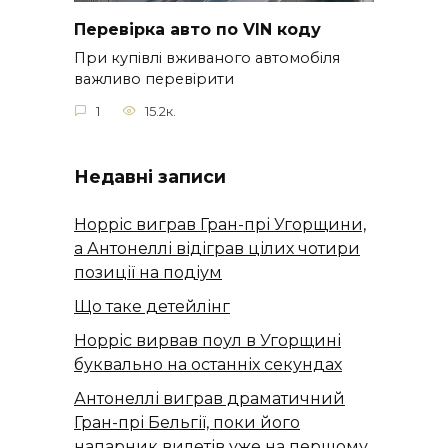
Перевірка авто по VIN коду
При купівлі вживаного автомобіля
важливо перевірити
1
15.2к.
Недавні записи
Норріс виграв Гран-прі Угорщини,
а Антонеллі відіграв цілих чотири
позиції на подіум
Що таке детейлінг
Норріс вирвав поул в Угорщині
буквально на останніх секундах
Антонеллі виграв драматичний
Гран-прі Бельгії, поки його
напарник вилетів уже на першому