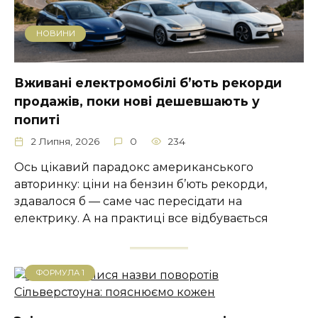
НОВИНИ
Вживані електромобілі б’ють рекорди
продажів, поки нові дешевшають у
попиті
2 Липня, 2026
0
234
Ось цікавий парадокс американського
авторинку: ціни на бензин б’ють рекорди,
здавалося б — саме час пересідати на
електрику. А на практиці все відбувається
ФОРМУЛА 1