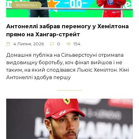
ФОРМУЛА 1
Антонеллі забрав перемогу у Хемілтона
прямо на Хангар-стрейт
4 Липня, 2026
0
154
Домашня публіка на Сільверстоуні отримала
видовищну боротьбу, хоч фінал вийшов і не
таким, на який сподівався Льюїс Хемілтон. Кімі
Антонеллі здобув першу