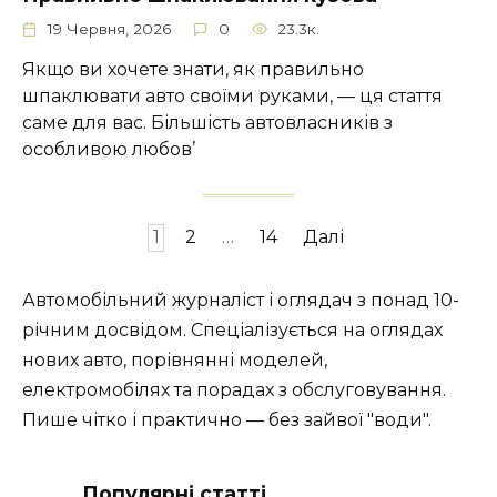
19 Червня, 2026
0
23.3к.
Якщо ви хочете знати, як правильно
шпаклювати авто своїми руками, — ця стаття
саме для вас. Більшість автовласників з
особливою любов’
Пагінація
1
2
…
14
Далі
записів
Автомобільний журналіст і оглядач з понад 10-
річним досвідом. Спеціалізується на оглядах
нових авто, порівнянні моделей,
електромобілях та порадах з обслуговування.
Пише чітко і практично — без зайвої "води".
Популярні статті