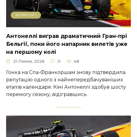
ФОРМУЛА 1
Антонеллі виграв драматичний Гран-прі
Бельгії, поки його напарник вилетів уже
на першому колі
21 Липня, 2026
0
48
Гонка на Спа-Франкоршам знову підтвердила
репутацію одного з найнепередбачуваніших
етапів календаря. Кімі Антонеллі здобув шосту
перемогу сезону, відігравшись