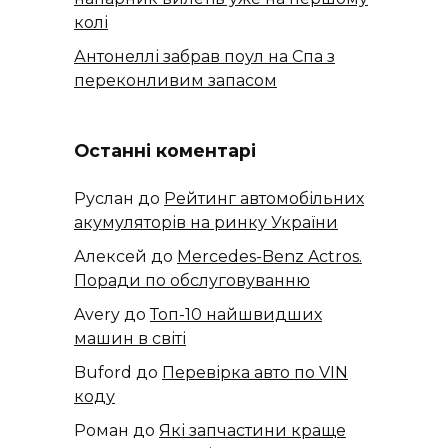
колі
Антонеллі забрав поул на Спа з
переконливим запасом
Останні коментарі
Руслан
до
Рейтинг автомобільних
акумуляторів на ринку України
Алексей
до
​​Mercedes-Benz Actros.
Поради по обслуговуванню
Avery
до
Топ-10 найшвидших
машин в світі
Buford
до
Перевірка авто по VIN
коду
Роман
до
Які запчастини краще