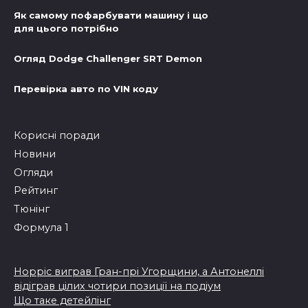
Як самому пофарбувати машину і що
для цього потрібно
Огляд Dodge Challenger SRT Demon
Перевірка авто по VIN коду
Корисні поради
Новини
Огляди
Рейтинг
Тюнінг
Формула 1
Норріс виграв Гран-прі Угорщини, а Антонеллі
відіграв цілих чотири позиції на подіум
Що таке детейлінг