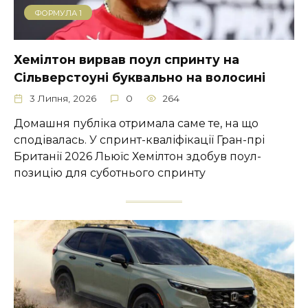
ФОРМУЛА 1
Хемілтон вирвав поул спринту на
Сільверстоуні буквально на волосині
3 Липня, 2026
0
264
Домашня публіка отримала саме те, на що
сподівалась. У спринт-кваліфікації Гран-прі
Британії 2026 Льюїс Хемілтон здобув поул-
позицію для суботнього спринту