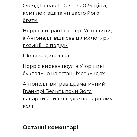
Огляд Renault Duster 2026: ціни,
комплектації та чи варто його
брати
Норріс виграв Гран-прі Угорщини,
а Антонеллі відіграв цілих чотири
позиції на подіум
Що таке детейлінг
Норріс вирвав поул в Угорщині
буквально на останніх секундах
Антонеллі виграв драматичний
Гран-прі Бельгії, поки його
напарник вилетів уже на першому
колі
Останні коментарі