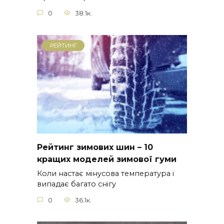
0
38.1к.
РЕЙТИНГ
Рейтинг зимових шин – 10
кращих моделей зимової гуми
Коли настає мінусова температура і
випадає багато снігу
0
36.1к.