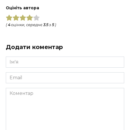
Оцініть автора
(
4
оцінки, середнє
3.5
з
5
)
Додати коментар
Ім'я
*
Email
*
Коментар