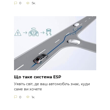
0
5к.
Що таке система ESP
Уявіть світ, де ваш автомобіль знає, куди
саме ви хочете
0
1к.