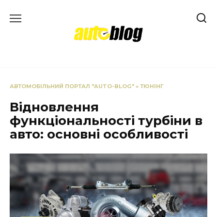
Перейти
до
вмісту
АВТОМОБІЛЬНИЙ ПОРТАЛ "AUTO-BLOG"
»
ТЮНІНГ
Відновлення
функціональності турбіни в
авто: основні особливості