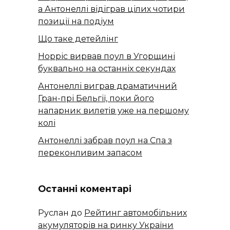
а Антонеллі відіграв цілих чотири
позиції на подіум
Що таке детейлінг
Норріс вирвав поул в Угорщині
буквально на останніх секундах
Антонеллі виграв драматичний
Гран-прі Бельгії, поки його
напарник вилетів уже на першому
колі
Антонеллі забрав поул на Спа з
переконливим запасом
Останні коментарі
Руслан
до
Рейтинг автомобільних
акумуляторів на ринку України