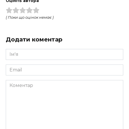
Оцініть автора
( Поки що оцінок немає )
Додати коментар
Ім'я
*
Email
*
Коментар