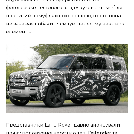
фотографіях тестового заїзду кузов автомобіля
покритий камуфляжною плівкою, проте вона
не заважає побачити силует та форму навісних
елементів.
Представники Land Rover давно анонсували
появу подовженої версії моделі Defender та