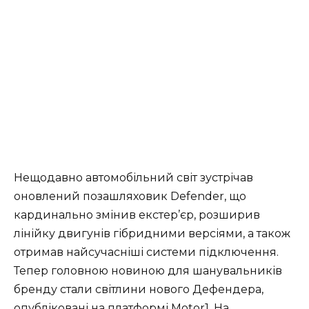
Нещодавно автомобільний світ зустрічав
оновлений позашляховик Defender, що
кардинально змінив екстер’єр, розширив
лінійку двигунів гібридними версіями, а також
отримав найсучасніші системи підключення.
Тепер головною новиною для шанувальників
бренду стали світлини нового Дефендера,
опубліковані на платформі Motor1. На