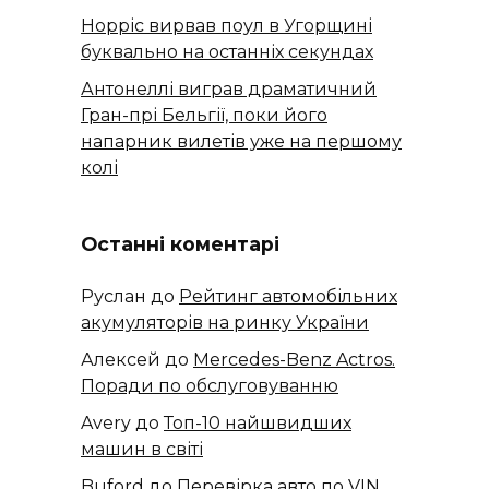
Норріс вирвав поул в Угорщині
буквально на останніх секундах
Антонеллі виграв драматичний
Гран-прі Бельгії, поки його
напарник вилетів уже на першому
колі
Останні коментарі
Руслан
до
Рейтинг автомобільних
акумуляторів на ринку України
Алексей
до
​​Mercedes-Benz Actros.
Поради по обслуговуванню
Avery
до
Топ-10 найшвидших
машин в світі
Buford
до
Перевірка авто по VIN