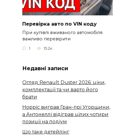
Перевірка авто по VIN коду
При купівлі вживаного автомобіля
важливо перевірити
1
15.2к.
Недавні записи
Огляд Renault Duster 2026: ціни,
комплектації та чи варто його
брати
Норріс виграв Гран-прі Угорщини,
а Антонеллі відіграв цілих чотири
позиції на подіум
Що таке детейлінг