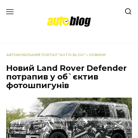
Перейти
до
вмісту
АВТОМОБІЛЬНИЙ ПОРТАЛ "AUTO-BLOG"
»
НОВИНИ
Новий Land Rover Defender
потрапив у об`єктив
фотошпигунів