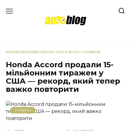
Перейти
до
вмісту
АВТОМОБІЛЬНИЙ ПОРТАЛ "AUTO-BLOG"
»
НОВИНИ
Honda Accord продали 15-
мільйонним тиражем у
США — рекорд, який тепер
важко повторити
НОВИНИ