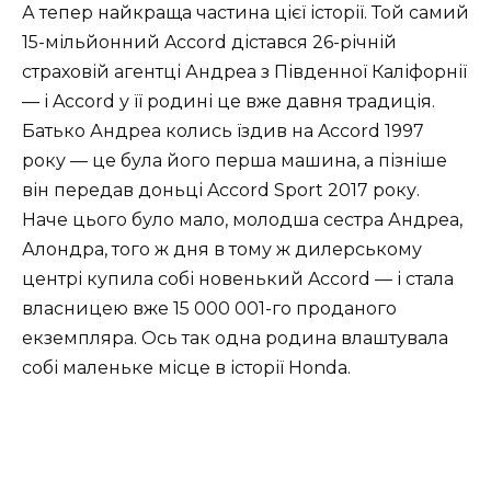
А тепер найкраща частина цієї історії. Той самий
15-мільйонний Accord дістався 26-річній
страховій агентці Андреа з Південної Каліфорнії
— і Accord у її родині це вже давня традиція.
Батько Андреа колись їздив на Accord 1997
року — це була його перша машина, а пізніше
він передав доньці Accord Sport 2017 року.
Наче цього було мало, молодша сестра Андреа,
Алондра, того ж дня в тому ж дилерському
центрі купила собі новенький Accord — і стала
власницею вже 15 000 001-го проданого
екземпляра. Ось так одна родина влаштувала
собі маленьке місце в історії Honda.