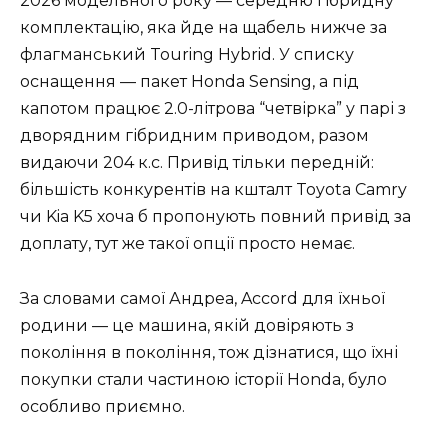
2026 модельного року — середню гібридну
комплектацію, яка йде на щабель нижче за
флагманський Touring Hybrid. У списку
оснащення — пакет Honda Sensing, а під
капотом працює 2.0-літрова “четвірка” у парі з
дворядним гібридним приводом, разом
видаючи 204 к.с. Привід тільки передній:
більшість конкурентів на кшталт Toyota Camry
чи Kia K5 хоча б пропонують повний привід за
доплату, тут же такої опції просто немає.
За словами самої Андреа, Accord для їхньої
родини — це машина, якій довіряють з
покоління в покоління, тож дізнатися, що їхні
покупки стали частиною історії Honda, було
особливо приємно.