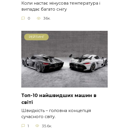
Коли настає мінусова температура і
випадає багато снігу
0
36к.
РЕЙТИНГ
Топ-10 найшвидших машин в
світі
Швидкість – головна концепція
сучасного світу.
1
35.6к.