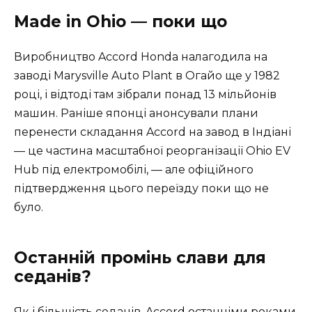
Made in Ohio — поки що
Виробництво Accord Honda налагодила на
заводі Marysville Auto Plant в Огайо ще у 1982
році, і відтоді там зібрали понад 13 мільйонів
машин. Раніше японці анонсували плани
перенести складання Accord на завод в Індіані
— це частина масштабної реорганізації Ohio EV
Hub під електромобілі, — але офіційного
підтвердження цього переїзду поки що не
було.
Останній промінь слави для
седанів?
Як і більшість седанів, Accord останніми роками