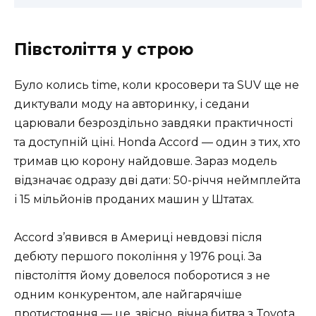
Півстоліття у строю
Було колись time, коли кросовери та SUV ще не
диктували моду на авторинку, і седани
царювали безроздільно завдяки практичності
та доступній ціні. Honda Accord — один з тих, хто
тримав цю корону найдовше. Зараз модель
відзначає одразу дві дати: 50-річчя неймплейта
і 15 мільйонів проданих машин у Штатах.
Accord з’явився в Америці невдовзі після
дебюту першого покоління у 1976 році. За
півстоліття йому довелося поборотися з не
одним конкурентом, але найгарячіше
протистояння — це, звісно, вічна битва з Toyota