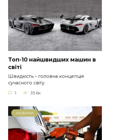
Топ-10 найшвидших машин в
світі
Швидкість – головна концепція
сучасного світу.
1
35.6к.
НОВИНИ