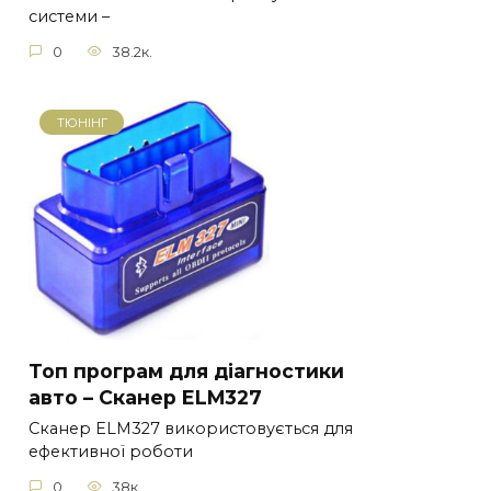
системи –
0
38.2к.
ТЮНІНГ
Топ програм для діагностики
авто – Сканер ELM327
Сканер ELM327 використовується для
ефективної роботи
0
38к.