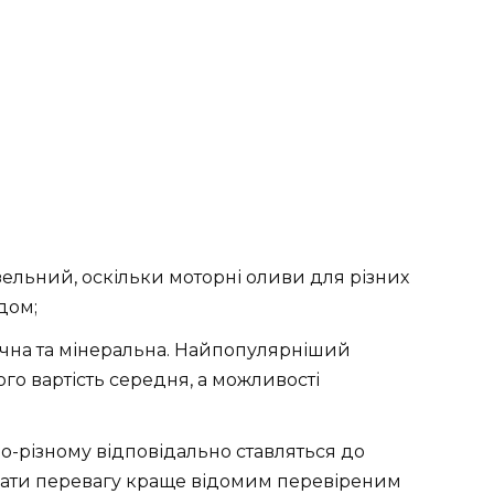
ельний, оскільки моторні оливи для різних
дом;
ична та мінеральна. Найпопулярніший
го вартість середня, а можливості
по-різному відповідально ставляться до
ддати перевагу краще відомим перевіреним