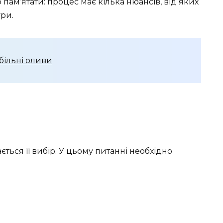
 пам’ятати: процес має кілька нюансів, від яких
ри.
більні оливи
ься її вибір. У цьому питанні необхідно