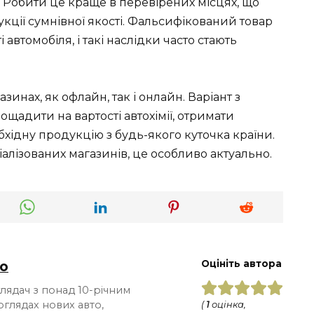
Робити це краще в перевірених місцях, що
ції сумнівної якості. Фальсифікований товар
автомобіля, і такі наслідки часто стають
инах, як офлайн, так і онлайн. Варіант з
щадити на вартості автохімії, отримати
обхідну продукцію з будь-якого куточка країни.
алізованих магазинів, це особливо актуально.
о
Оцініть автора
глядач з понад 10-річним
оглядах нових авто,
(
1
оцінка,