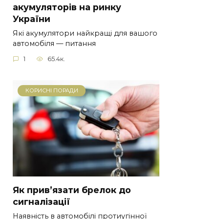
акумуляторів на ринку
України
Які акумулятори найкращі для вашого
автомобіля — питання
1
65.4к.
КОРИСНІ ПОРАДИ
Як прив’язати брелок до
сигналізації
Наявність в автомобілі протиугінної