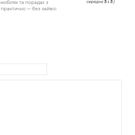
середнє
5
з
5
)
мобілях та порадах з
і практично — без зайвої