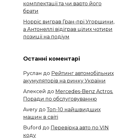
комплектації та чи варто його
брати
Норріс виграв Гран-прі Угорщини,
а Антонеллі відіграв цілих чотири
позиції на подіум
Останні коментарі
Руслан
до
Рейтинг автомобільних
акумуляторів на ринку України
Алексей
до
​​Mercedes-Benz Actros.
Поради по обслуговуванню
Avery
до
Топ-10 найшвидших
машин в світі
Buford
до
Перевірка авто по VIN
коду