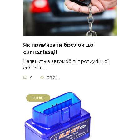
Як прив’язати брелок до
сигналізації
Наявність в автомобілі протиугінної
системи –
0
38.2к.
ТЮНІНГ