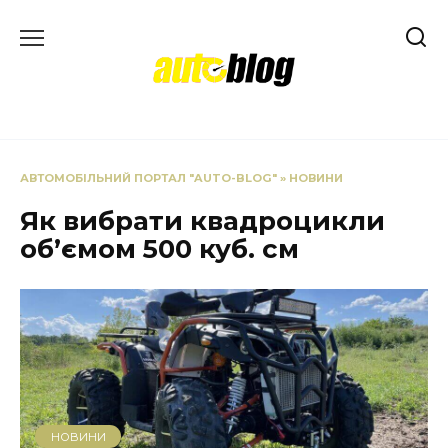
Перейти
до
вмісту
АВТОМОБІЛЬНИЙ ПОРТАЛ "AUTO-BLOG"
»
НОВИНИ
Як вибрати квадроцикли
об’ємом 500 куб. см
НОВИНИ