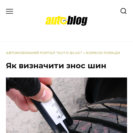
Перейти
до
вмісту
АВТОМОБІЛЬНИЙ ПОРТАЛ "AUTO-BLOG"
»
КОРИСНІ ПОРАДИ
Як визначити знос шин