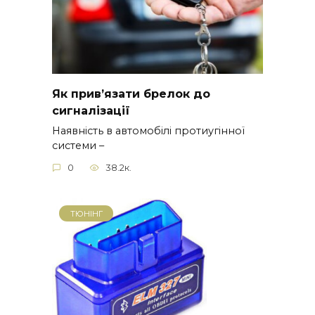
Як прив’язати брелок до
сигналізації
Наявність в автомобілі протиугінної
системи –
0
38.2к.
ТЮНІНГ