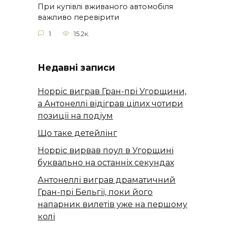
При купівлі вживаного автомобіля
важливо перевірити
1
15.2к.
Недавні записи
Норріс виграв Гран-прі Угорщини,
а Антонеллі відіграв цілих чотири
позиції на подіум
Що таке детейлінг
Норріс вирвав поул в Угорщині
буквально на останніх секундах
Антонеллі виграв драматичний
Гран-прі Бельгії, поки його
напарник вилетів уже на першому
колі