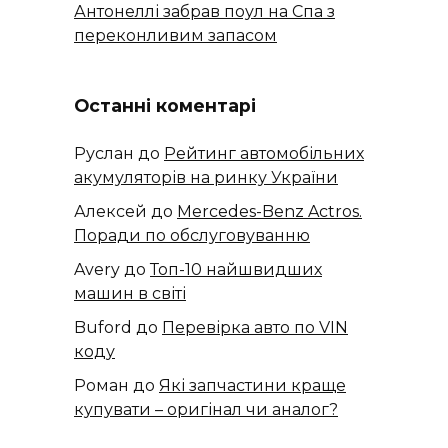
Антонеллі забрав поул на Спа з
переконливим запасом
Останні коментарі
Руслан
до
Рейтинг автомобільних
акумуляторів на ринку України
Алексей
до
​​Mercedes-Benz Actros.
Поради по обслуговуванню
Avery
до
Топ-10 найшвидших
машин в світі
Buford
до
Перевірка авто по VIN
коду
Роман
до
Які запчастини краще
купувати – оригінал чи аналог?