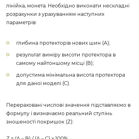
лінійка, монета. Необхідно виконати нескладні
розрахунки з урахуванням наступних
параметрів:
глибина протекторів нових шин (А);
результат виміру висоти протектора в
самому найтоншому місці (В);
допустима мінімальна висота протектора
для даної моделі (С).
Перераховані числові значення підставляємо в
формулу і визначаємо реальний ступінь
зношеності покришок (Z):
Z = (А – В) / (А – С) х 100%