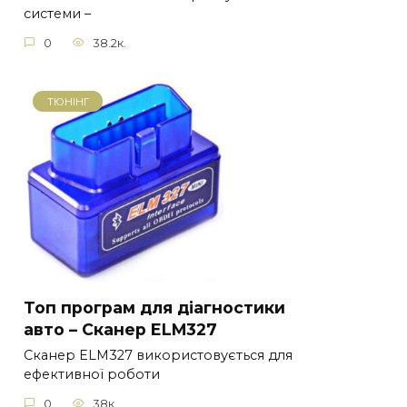
системи –
0
38.2к.
ТЮНІНГ
Топ програм для діагностики
авто – Сканер ELM327
Сканер ELM327 використовується для
ефективної роботи
0
38к.