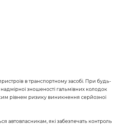
пристроїв в транспортному засобі. При будь-
, надмірної зношеності гальмівних колодок
ким рівнем ризику виникнення серйозної
ся автовласникам, які забезпечать контроль