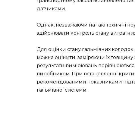
транспортному засобі встановлено га
датчиками.
Однак, незважаючи на такі технічні ноу
здійснювати контроль стану витратних
Для оцінки стану гальмівних колодок 
можна оцінити, заміряючи їх товщин
результати вимірювань порівнюються
виробником. При встановленні критич
рекомендованими показниками підтве
гальмівної системи.