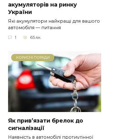
акумуляторів на ринку
України
Які акумулятори найкращі для вашого
автомобіля — питання
1
65.4к.
КОРИСНІ ПОРАДИ
Як прив’язати брелок до
сигналізації
Наявність в автомобілі протиугінної