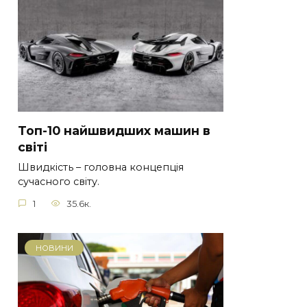
Топ-10 найшвидших машин в
світі
Швидкість – головна концепція
сучасного світу.
1
35.6к.
НОВИНИ