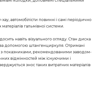
льмівні колодки, доповнені спеціальними
-хау, автомобілісти повинні і самі періодично
 матеріалів гальмівної системи.
досить навіть візуального огляду. Стан диска
у за допомогою штангенциркуля. Отримані
 з показниками, рекомендованими заводом-
них відмінностей між існуючими і
рджується знос таких витратних матеріалів