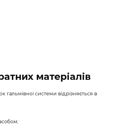
ратних матеріалів
к гальмівної системи відрізняється в
асобом;