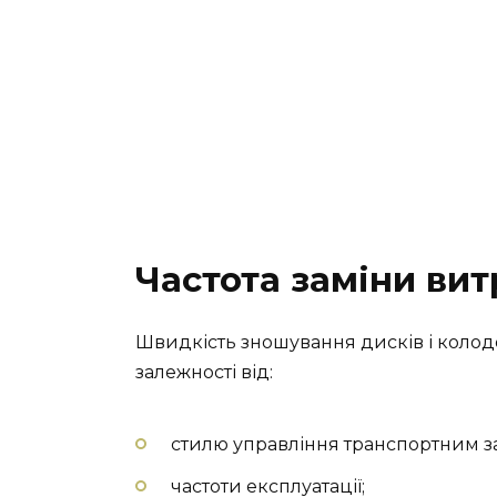
Частота заміни вит
Швидкість зношування дисків і колодо
залежності від:
стилю управління транспортним з
частоти експлуатації;