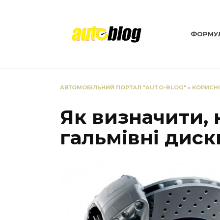
Перейти
до
вмісту
ФОРМУЛ
АВТОМОБІЛЬНИЙ ПОРТАЛ "AUTO-BLOG"
»
КОРИСН
Як визначити, 
гальмівні диск