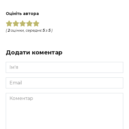
Оцініть автора
(
2
оцінки, середнє
5
з
5
)
Додати коментар
Ім'я
*
Email
*
Коментар