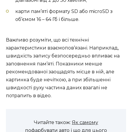
діапазоні від 2 до 30 хвилин;
карти пам’яті формату SD або microSD з
об’ємом 16 – 64 Гб і більше.
Важливо розуміти, що всі технічні
характеристики взаємопов’язані. Наприклад,
швидкість запису безпосередньо впливає на
заповнення пам’яті. Показники менше
рекомендованої заощадять місце в ній, але
картинка буде нечіткою, а при збільшенні
швидкості руху частина даних взагалі не
потрапить в відео.
Читайте також:
Як самому
пофарбувати авто і що для цього