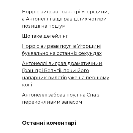
Норріс виграв Гран-прі Угорщини,
а Антонеллі відіграв цілих чотири
позиції на подіум
Що таке детейлінг
Норріс вирвав поул в Угорщині
буквально на останніх секундах
Антонеллі виграв драматичний
Гран-прі Бельгії, поки його
напарник вилетів уже на першому
колі
Антонеллі забрав поул на Спа з
переконливим запасом
Останні коментарі