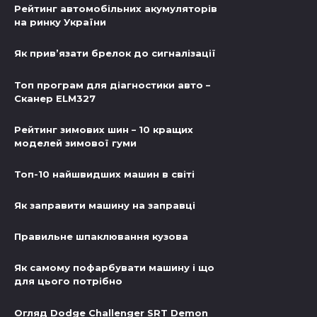
Рейтинг автомобільних акумуляторів
на ринку України
Як прив’язати брелок до сигналізації
Топ програм для діагностики авто –
Сканер ELM327
Рейтинг зимових шин – 10 кращих
моделей зимової гуми
Топ-10 найшвидших машин в світі
Як заправити машину на заправці
Правильне шпаклювання кузова
Як самому пофарбувати машину і що
для цього потрібно
Огляд Dodge Challenger SRT Demon