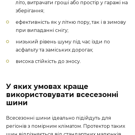
літо, витрачати гроші або простір у гаражі на
зберігання;
ефективність як у літню пору, так і в зимову
при випаданні снігу;
низький рівень шуму під час їзди по
асфальту та заміських дорогах;
висока стійкість до зносу.
У яких умовах краще
використовувати всесезонні
шини
Всесезонні шини ідеально підійдуть для
регіонів з помірним кліматом. Протектор таких
шин відрізняється від стандартних малюнків