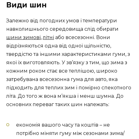
Види шин
Залежно від погодних умов і температури
навколишнього середовища слід обирати
шини зимові
,
літні
або всесезонні. Вони
відрізняються одна від одної щільністю,
твердістю та іншими характеристиками гуми, з
якої їх виготовляють. У зв’язку з тим, що зима з
кожним роком стає все теплішою, широко
затребувана всесезонна гума для авто, яка
підходить для теплих зим і помірно спекотного
літа. До того ж вона м’якша і менш шумна. До
основних переваг таких шин належать:
економія вашого часу та коштів – не
потрібно міняти гуму між сезонами зима/