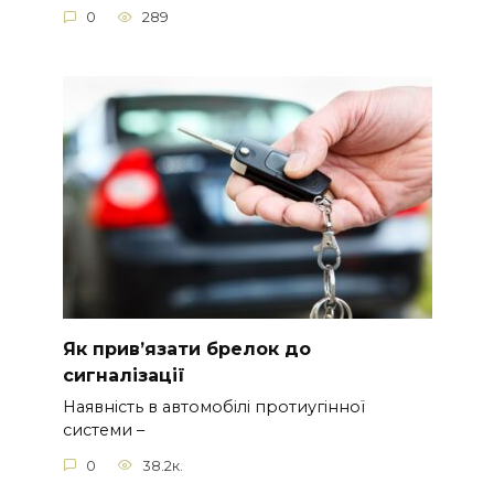
0
289
Як прив’язати брелок до
сигналізації
Наявність в автомобілі протиугінної
системи –
0
38.2к.