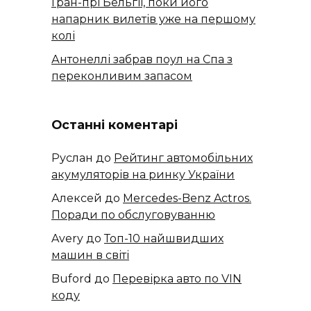
Гран-прі Бельгії, поки його
напарник вилетів уже на першому
колі
Антонеллі забрав поул на Спа з
переконливим запасом
Останні коментарі
Руслан
до
Рейтинг автомобільних
акумуляторів на ринку України
Алексей
до
​​Mercedes-Benz Actros.
Поради по обслуговуванню
Avery
до
Топ-10 найшвидших
машин в світі
Buford
до
Перевірка авто по VIN
коду