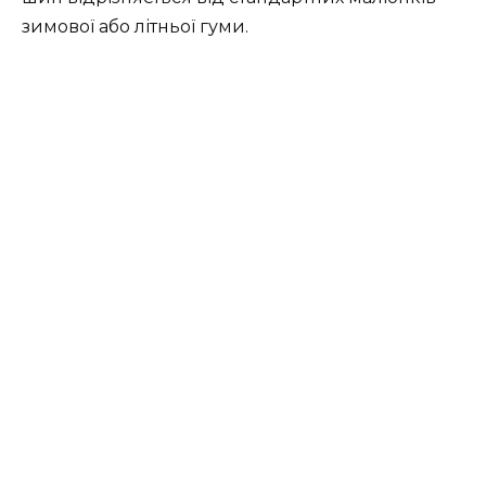
зимової або літньої гуми.