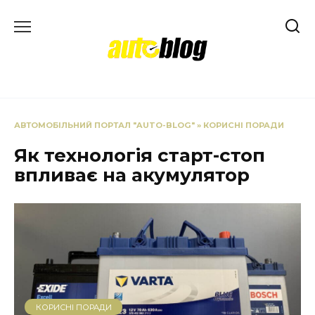
Перейти
до
вмісту
АВТОМОБІЛЬНИЙ ПОРТАЛ "AUTO-BLOG"
»
КОРИСНІ ПОРАДИ
Як технологія старт-стоп
впливає на акумулятор
КОРИСНІ ПОРАДИ