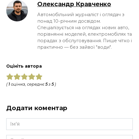
Олександр Кравченко
Автомобільний журналіст і оглядач з
понад 10-річним досвідом.
Спеціалізується на оглядах нових авто,
порівнянні моделей, електромобілях та
порадах з обслуговування. Пише чітко і
практично — без зайвої "води".
Оцініть автора
(
1
оцінка, середнє
5
з
5
)
Додати коментар
Ім'я
*
Email