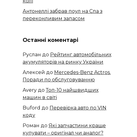
колі
Антонеллі забрав поул на Спа з
переконливим запасом
Останні коментарі
Руслан
до
Рейтинг автомобільних
акумуляторів на ринку України
Алексей
до
​​Mercedes-Benz Actros.
Поради по обслуговуванню
Avery
до
Топ-10 найшвидших
машин в світі
Buford
до
Перевірка авто по VIN
коду
Роман
до
Які запчастини краще
купувати – оригінал чи аналог?