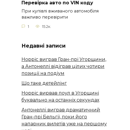
Перевірка авто по VIN коду
При купівлі вживаного автомобіля
важливо перевірити
1
15.2к.
Недавні записи
Норріс виграв Гран-прі Угорщини,
а Антонеллі відіграв цілих чотири
позиції на подіум
Що таке детейлінг
Норріс вирвав поул в Угорщині
буквально на останніх секундах
Антонеллі виграв драматичний
Гран-прі Бельгії, поки його
напарник вилетів уже на першому