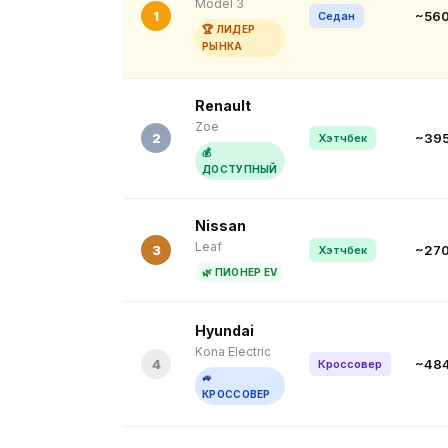
Model 3
1
~56
Седан
🏆 ЛИДЕР
РЫНКА
Renault
Zoe
2
~39
Хэтчбек
💰
ДОСТУПНЫЙ
Nissan
Leaf
3
~27
Хэтчбек
🌿 ПИОНЕР EV
Hyundai
Kona Electric
4
~48
Кроссовер
🚙
КРОССОВЕР