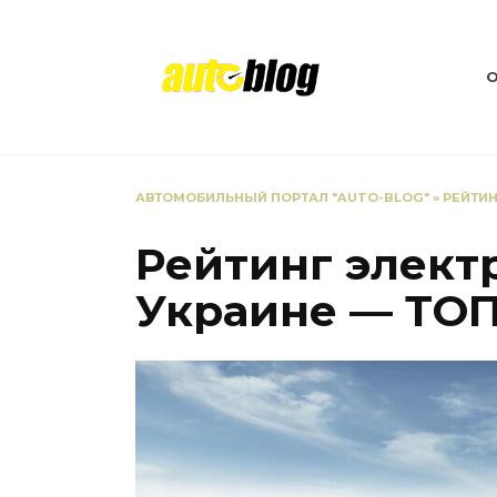
Перейти
к
содержанию
АВТОМОБИЛЬНЫЙ ПОРТАЛ "AUTO-BLOG"
»
РЕЙТИН
Рейтинг элект
Украине — ТОП