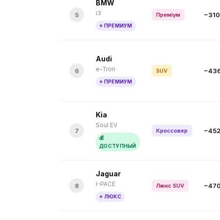
BMW
i3
5
~310
Преміум
⭐ ПРЕМИУМ
Audi
e-Tron
6
~43
SUV
⭐ ПРЕМИУМ
Kia
Soul EV
7
~45
Кроссовер
💰
ДОСТУПНЫЙ
Jaguar
I-PACE
8
~47
Люкс SUV
⭐ ЛЮКС