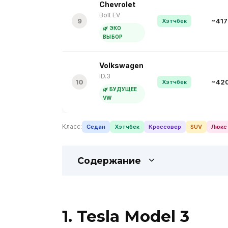
Chevrolet
Bolt EV
9
~417
Хэтчбек
🌿 ЭКО
ВЫБОР
Volkswagen
ID.3
10
~42
Хэтчбек
🌿 БУДУЩЕЕ
VW
Класс:
Седан
Хэтчбек
Кроссовер
SUV
Люкс
Содержание
1. Tesla Model 3