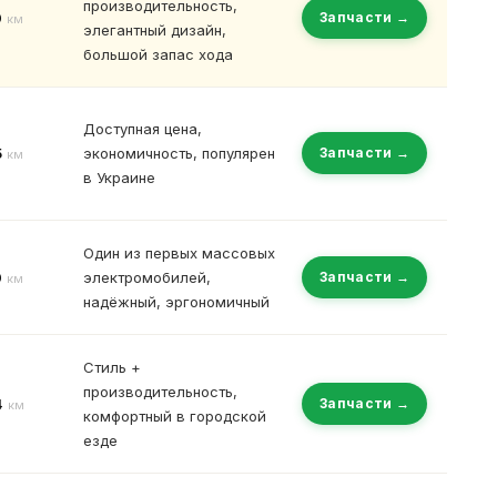
производительность,
0
Запчасти →
км
элегантный дизайн,
большой запас хода
Доступная цена,
5
экономичность, популярен
Запчасти →
км
в Украине
Один из первых массовых
0
электромобилей,
Запчасти →
км
надёжный, эргономичный
Стиль +
производительность,
4
Запчасти →
км
комфортный в городской
езде