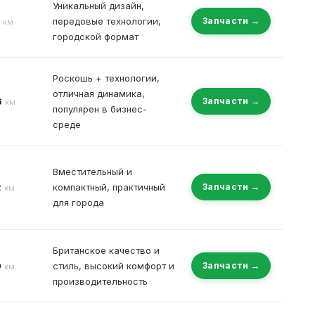
Уникальный дизайн,
передовые технологии,
Запчасти →
км
городской формат
Роскошь + технологии,
отличная динамика,
6
Запчасти →
км
популярен в бизнес-
среде
Вместительный и
2
компактный, практичный
Запчасти →
км
для города
Британское качество и
0
стиль, высокий комфорт и
Запчасти →
км
производительность