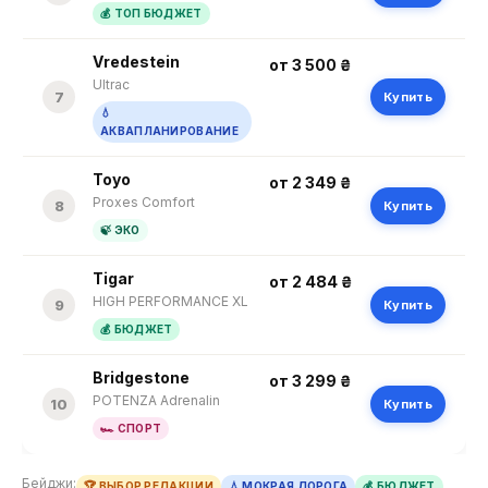
💰 ТОП БЮДЖЕТ
Vredestein
от 3 500 ₴
Ultrac
7
Купить
💧
АКВАПЛАНИРОВАНИЕ
Toyo
от 2 349 ₴
Proxes Comfort
8
Купить
🍃 ЭКО
Tigar
от 2 484 ₴
HIGH PERFORMANCE XL
9
Купить
💰 БЮДЖЕТ
Bridgestone
от 3 299 ₴
POTENZA Adrenalin
10
Купить
🏎 СПОРТ
Бейджи:
🏆 ВЫБОР РЕДАКЦИИ
💧 МОКРАЯ ДОРОГА
💰 БЮДЖЕТ