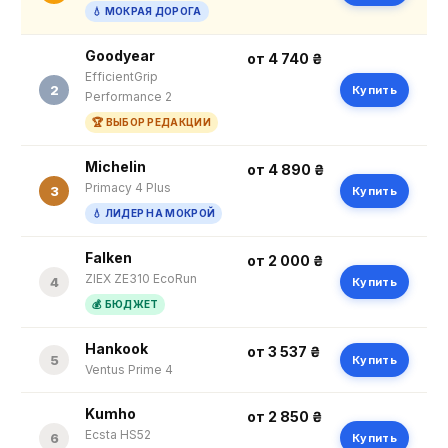
💧 МОКРАЯ ДОРОГА
Goodyear
от 4 740 ₴
EfficientGrip
2
Купить
Performance 2
🏆 ВЫБОР РЕДАКЦИИ
Michelin
от 4 890 ₴
Primacy 4 Plus
3
Купить
💧 ЛИДЕР НА МОКРОЙ
Falken
от 2 000 ₴
ZIEX ZE310 EcoRun
4
Купить
💰 БЮДЖЕТ
Hankook
от 3 537 ₴
5
Купить
Ventus Prime 4
Kumho
от 2 850 ₴
Ecsta HS52
6
Купить