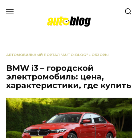
Перейти
к
содержанию
АВТОМОБИЛЬНЫЙ ПОРТАЛ "AUTO-BLOG"
»
ОБЗОРЫ
BMW i3 – городской
электромобиль: цена,
характеристики, где купить