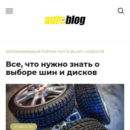
Перейти
к
содержанию
АВТОМОБИЛЬНЫЙ ПОРТАЛ "AUTO-BLOG"
»
НОВОСТИ
Все, что нужно знать о
выборе шин и дисков
НОВОСТИ