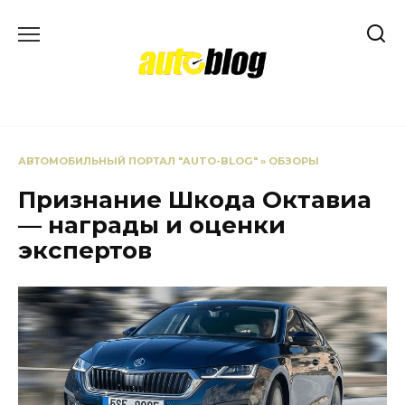
Перейти
к
содержанию
АВТОМОБИЛЬНЫЙ ПОРТАЛ "AUTO-BLOG"
»
ОБЗОРЫ
Признание Шкода Октавиа
— награды и оценки
экспертов